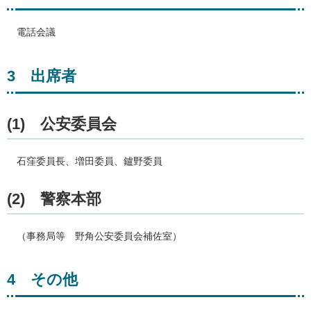
電話
会議
3
出
席者
(1)
公
安委員会
石窪
委員長、増田委員、鑪野委員
(2)
警察
本部
（事
務局等
野角
公安委員会補佐室）
4
そ
の他