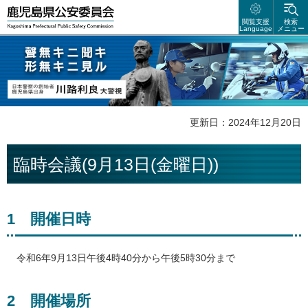
鹿児島県公安委員会
閲覧支援
検索
Language
メニュー
聲無キニ聴キ 形無キニ見ル 日本警察の創始者 鹿児島県出身 川路利良
大警視
更新日：2024年12月20日
臨時会議(9月13日(金曜日))
1
開
催日時
令和6年
9月13日午後4時40分から午後5時30分まで
2
開
催場所