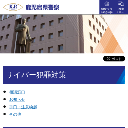
閲覧支
検索メ
鹿児島県警察
援
ニュー
language
サイバー犯罪対策
相談窓口
お知らせ
手口・注意喚起
その他