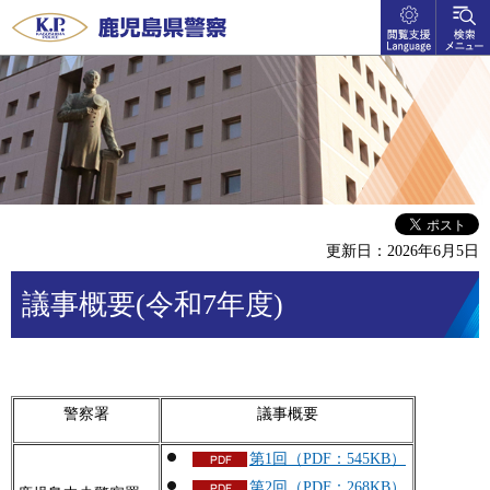
閲覧支
検索メ
鹿児島県警察
援
ニュー
language
更新日：2026年6月5日
議事概要(令和7年度)
警察署
議事概要
第1回（PDF：545KB）
第2回（PDF：268KB）