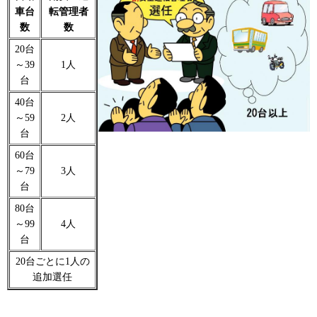
車台
転管理者
数
数
20台
～39
1人
台
40台
～59
2人
台
60台
～79
3人
台
80台
～99
4人
台
20台ごとに1人の
追加選任