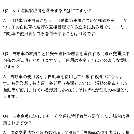
Q2
安全
運転管理者を選任するのは誰ですか？
A
自
動車の使用者になり，自動車の使用について権限を有し，か
つ，その自動車の運行を直接管理できる立場にある者です。また，
自動車の使用者が自らを選任することは可能です。
Q3
自動
車の本拠ごとに安全運転管理者を選任する（道路交通法第
74条の3第1項）とありますが，「使用の本拠」とはどのような意味
ですか？
A
自動
車の使用者が，自動車を使用して活動する拠点になりま
す。各営業所，各支店，各部局（各課）ごとに，活動の拠点として
自動車が使用されている形態にあれば，それぞれが使用の本拠とな
ります。
Q4
法
定台数に達しても，安全運転管理者等を選任しない場合は処
罰されますか？
A
道路
交通法第74条の3第1項，第4項に「自動車の使用者等は，規