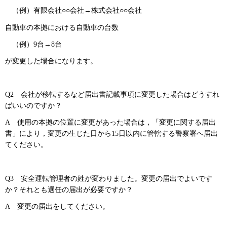
（例）
有限会社○○会社→株式会社○○会社
自動車の本拠における自動車の台数
（例）
9台→8台
が変更した場合になります。
Q2
会社
が移転するなど届出書記載事項に変更した場合はどうすれ
ばいいのですか？
A
使用
の本拠の位置に変更があった場合は，「変更に関する届出
書」により，変更の生じた日から
15日以内に管轄する警察署へ届出
てください。
Q3
安全運
転管理者の姓が変わりました。変更の届出でよいです
か？それとも選任の届出が必要ですか？
A
変更の
届出をしてください。