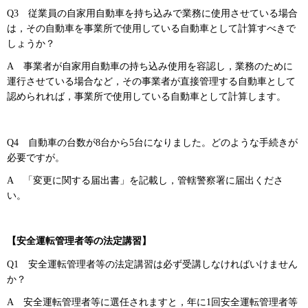
Q3
従業員の
自家用自動車を持ち込みで業務に使用させている場合
は，その自動車を事業所で使用している自動車として計算すべきで
しょうか？
A
事業
者が自家用自動車の持ち込み使用を容認し，業務のために
運行させている場合など，その事業者が直接管理する自動車として
認められれば，事業所で使用している自動車として計算します。
Q4
自動車の
台数が8台から5台になりました。どのような手続きが
必要ですが。
A
「変
更に関する届出書」を記載し，管轄警察署に届出くださ
い。
【安全運転管理者等の法定講習】
Q1
安全運
転管理者等の法定講習は必ず受講しなければいけません
か？
A
安全運
転管理者等に選任されますと，年に1回安全運転管理者等