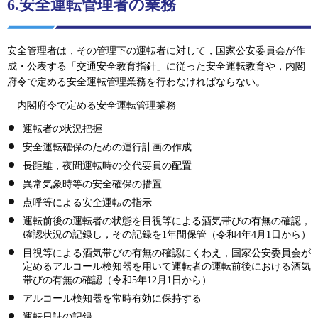
6.安全運転管理者の業務
安全管理者は，その管理下の運転者に対して，国家公安委員会が作
成・公表する「交通安全教育指針」に従った安全運転教育や，内閣
府令で定める安全運転管理業務を行わなければならない。
内閣府
令で定める安全運転管理業務
運転者の状況把握
安全運転確保のための運行計画の作成
長距離，夜間運転時の交代要員の配置
異常気象時等の安全確保の措置
点呼等による安全運転の指示
運転前後の運転者の状態を目視等による酒気帯びの有無の確認，
確認状況の記録し，その記録を1年間保管（令和4年4月1日から）
目視等による酒気帯びの有無の確認にくわえ，国家公安委員会が
定めるアルコール検知器を用いて運転者の運転前後における酒気
帯びの有無の確認（令和5年12月1日から）
アルコール検知器を常時有効に保持する
運転日誌の記録