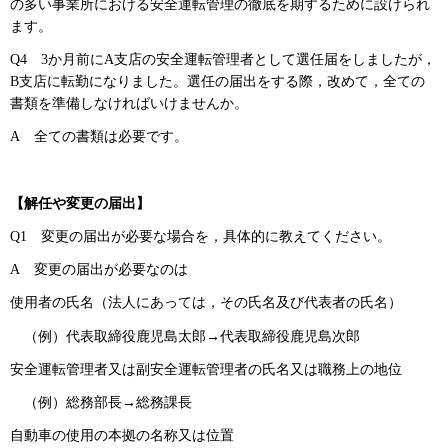
の多い事業所における安全運転管理の徹底を期するために設けられ
ます。
Q4
3
か月前にA支店の安全運転管理者として選任届をしましたが，
B支店に転勤になりました。選任の届出をする際，改めて，全ての
書類を準備しなければいけませんか。
A
全
ての書類は必要です。
【解任や変更の届出】
Q1
変
更の届出が必要な場合を，具体的に教えてください。
A
変
更の届出が必要なのは
使用者の氏名（法人にあっては，その氏名及び代表者の氏名）
（例）
代表取締役鹿児島太郎→代表取締役鹿児島次郎
安全運転管理者又は副安全運転管理者の氏名又は職務上の地位
（例）
総務部長→総務課長
自動車の使用の本拠の名称又は位置