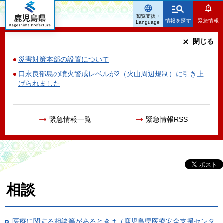
鹿児島県
閲覧支援・
情報を探す
緊急情報
Language
閉じる
災害対策本部の設置について
口永良部島の噴火警戒レベルが2（火山周辺規制）に引き上
げられました
緊急情報一覧
緊急情報RSS
相談
医療に関する相談等があるときは（鹿児島県医療安全支援センタ