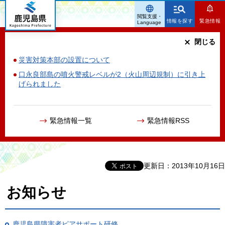
鹿児島県
閲覧支援・
情報を探す
緊急情報
Language
閉じる
災害対策本部の設置について
口永良部島の噴火警戒レベルが2（火山周辺規制）に引き上
げられました
緊急情報一覧
緊急情報RSS
更新日：2013年10月16日
お知らせ
鹿児島県障害者ピアサポート研修