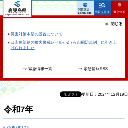
鹿児島県
閲覧支援・
情報を探す
緊急情報
Language
閉じる
災害対策本部の設置について
口永良部島の噴火警戒レベルが2（火山周辺規制）に引き上
げられました
緊急情報一覧
緊急情報RSS
更新日：2024年12月19日
令和7年
令和7年12月