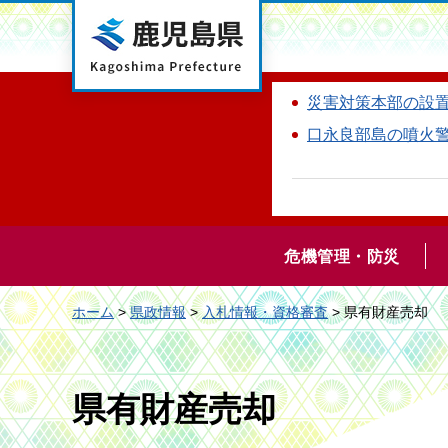
鹿児島県
災害対策本部の設
口永良部島の噴火
危機管理・防災
ホーム
>
県政情報
>
入札情報・資格審査
> 県有財産売却
県有財産売却