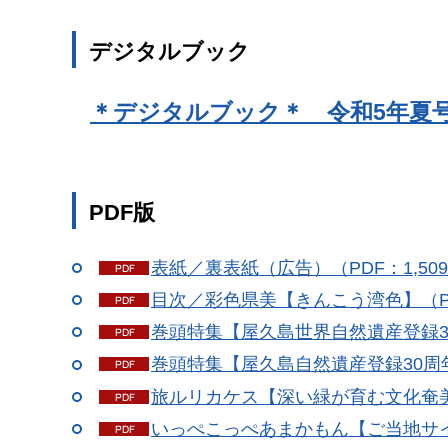
デジタルブック
＊デジタルブック＊ 令和5年夏
PDF版
表紙／裏表紙（広告）（PDF：1,509
目次／彩色県美【きんこう湾色】（PDF
巻頭特集【屋久島世界自然遺産登録30周年
巻頭特集【屋久島自然遺産登録30周年】P
旅ルリカケス【深い緑が育む文化奄美市
いっぺこっぺあまかもん【ご当地サイダ