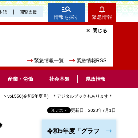
本語
閲覧支援
情報を探す
緊急情報
閉じる
緊急情報一覧
緊急情報RSS
産業・労働
社会基盤
県政情報
」
> vol.550(令和5年夏号) ＊デジタルブックもあります＊
更新日：2023年7月1日
＊
令和5年度「グラフ