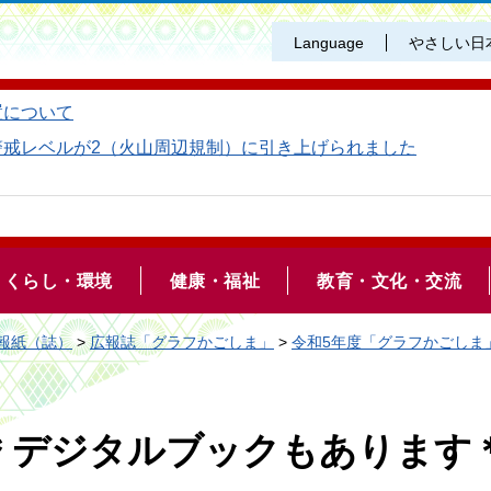
Language
やさしい日
置について
警戒レベルが2（火山周辺規制）に引き上げられました
くらし・環境
健康・福祉
教育・文化・交流
報紙（誌）
>
広報誌「グラフかごしま」
>
令和5年度「グラフかごしま
号) ＊デジタルブックもあります