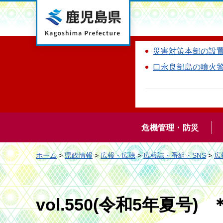
鹿児島県
災害対策本部の設
口永良部島の噴火
危機管理・防災
ホーム
>
県政情報
>
広報・広聴
>
広報誌・番組・SNS
>
広
vol.550(令和5年夏