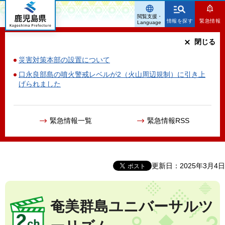
鹿児島県
閲覧支援・
情報を探す
緊急情報
Language
閉じる
災害対策本部の設置について
口永良部島の噴火警戒レベルが2（火山周辺規制）に引き上
げられました
緊急情報一覧
緊急情報RSS
更新日：2025年3月4日
奄美群島ユニバーサルツ