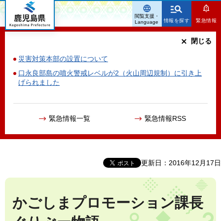
鹿児島県
閲覧支援・
情報を探す
緊急情報
Language
閉じる
災害対策本部の設置について
口永良部島の噴火警戒レベルが2（火山周辺規制）に引き上
げられました
緊急情報一覧
緊急情報RSS
更新日：2016年12月17日
かごしまプロモーション課長