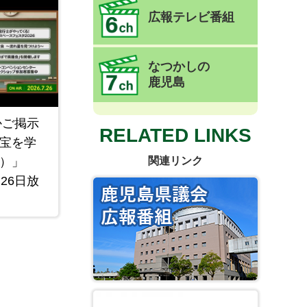
広報テレビ番組
なつかしの
鹿児島
かご掲示
RELATED LINKS
宝を学
関連リンク
）」
26日放