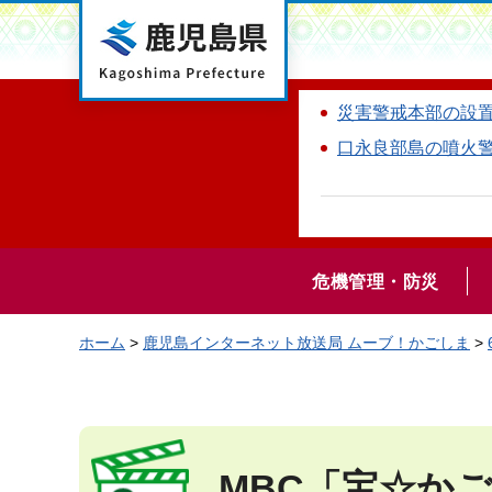
鹿児島県
災害警戒本部の設
口永良部島の噴火
危機管理・防災
ホーム
>
鹿児島インターネット放送局 ムーブ！かごしま
>
MBC「宝☆か