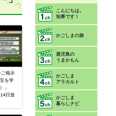
こんにちは。
知事です！
かごしまの旅
鹿児島の
うまかもん
かご掲示
かごしま
宝を学
アラカルト
）」
14日放
かごしま
暮らしナビ