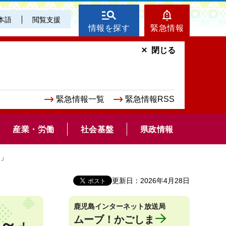
本語
閲覧支援
情報を探す
緊急情報
閉じる
緊急情報一覧
緊急情報RSS
産業・労働
社会基盤
県政情報
～」
更新日：2026年4月28日
鹿児島インターネット放送局
ムーブ！かごしま
う～」