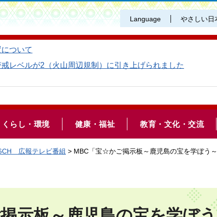
Language
やさしい日
置について
警戒レベルが2（火山周辺規制）に引き上げられました
くらし・環境
健康・福祉
教育・文化・交流
6CH 広報テレビ番組
> MBC「宝☆かご掲示板～鹿児島の宝を学ぼう
ご掲示板～鹿児島の宝を学ぼ