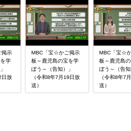
ご掲示
MBC「宝☆かご掲示
MBC「宝☆
宝を学
板～鹿児島の宝を学
板～鹿児島の
）」
ぼう～（告知）」
ぼう～（告知
2日放
（令和8年7月19日放
（令和8年7月
送）
送）