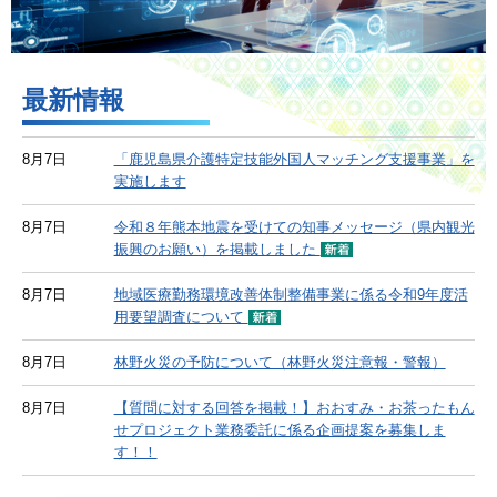
最新情報
8月7日
「鹿児島県介護特定技能外国人マッチング支援事業」を
実施します
8月7日
令和８年熊本地震を受けての知事メッセージ（県内観光
振興のお願い）を掲載しました
8月7日
地域医療勤務環境改善体制整備事業に係る令和9年度活
用要望調査について
8月7日
林野火災の予防について（林野火災注意報・警報）
8月7日
【質問に対する回答を掲載！】おおすみ・お茶ったもん
せプロジェクト業務委託に係る企画提案を募集しま
す！！