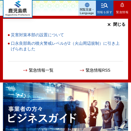
鹿児島県
閲覧支援・
情報を探す
緊急情報
Language
閉じる
災害対策本部の設置について
口永良部島の噴火警戒レベルが2（火山周辺規制）に引き上
げられました
緊急情報一覧
緊急情報RSS
事業者の方々 ビジネスガイド