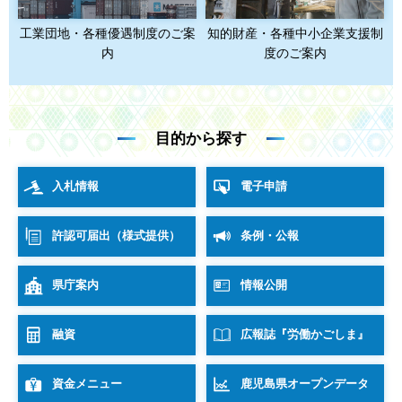
工業団地・各種優遇制度のご案
知的財産・各種中小企業支援制
内
度のご案内
目的から探す
入札情報
電子申請
許認可届出（様式提供）
条例・公報
県庁案内
情報公開
融資
広報誌『労働かごしま』
資金メニュー
鹿児島県オープンデータ