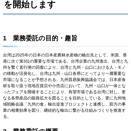
を開始します
1
業務委託の目的・趣旨
台湾は2025年の日本の日本産農林水産物の輸出先として、米国、香
港に次ぐ第3位の重要な市場である。台湾企業の九州進出、台湾と九
州を繋ぐ直行便の回復により、台湾と九州・山口における人・モノ
の移動が活発化し、台湾は九州・山口各県にとってより一層重要な
市場になることが予想される。九州貿易振興協議会では、日本産食
材を取り扱う現地百貨店や小売店において、九州・山口が一体とな
ったフェアを開催することにより、有望市場である台湾に対し、更
なる各県産品の販路拡大を図ることを目的としている。更に九州地
域戦略会議「九州の食」輸出促進プロジェクトと連携し、双方の事
業の相乗効果を図り、継続的な輸出に繋がる仕組みづくりを推進す
る。