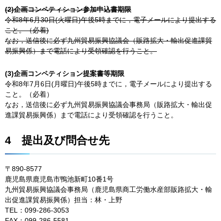
(2)企画コンペティション参加申込書期限
令和8年6月30日(火曜日)午後5時までに，電子メールにより提出する
こと。（必着)
なお，送信後に必ず九州貿易振興協議会（販路拡大・輸出促進課貿
易振興係）まで電話により受領確認を行うこと。
(3)企画コンペティション提案書等期限
令和8年7月6日(月曜日)午後5時までに，電子メールにより提出する
こと。（必着）
なお，送信後に必ず九州貿易振興協議会事務局（販路拡大・輸出促
進課貿易振興係）まで電話により受領確認を行うこと。
4
提出及び問合せ先
〒890-8577
鹿児島県鹿児島市鴨池新町10番1号
九州貿易振興協議会事務局（鹿児島県商工労働水産部販路拡大・輸
出促進課貿易振興係）担当：林・上野
TEL：099-286-3053
FAX：099-286-5581