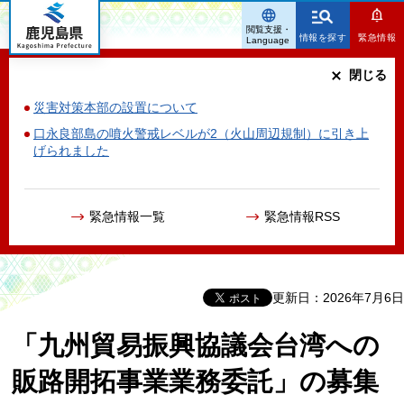
鹿児島県
閲覧支援・
情報を探す
緊急情報
Language
閉じる
災害対策本部の設置について
口永良部島の噴火警戒レベルが2（火山周辺規制）に引き上
げられました
緊急情報一覧
緊急情報RSS
更新日：2026年7月6日
「九州貿易振興協議会台湾への
販路開拓事業業務委託」の募集