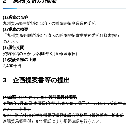
2
業務委託の概要
(1)業務の名称
九州貿易振興協議会台湾への販路開拓事業業務委託
(2)業務の概要
「九州貿易振興協議会台湾への販路開拓事業業務委託仕様書(案）」
のとおり
(3)履行期間
契約締結の日から令和9年3月5日(金曜日)
(4)委託金額の上限
7,400千円
3
企画提案書等の提出
(1)企画コンペティション質問書受付期限
令和8年6月25日(木曜日)午後5時までに，電子メールにより提出する
こと。（必着）
なお，送信後に必ず九州貿易振興協議会事務局（販路拡大・輸出促
進課貿易振興係）まで電話により受領確認を行うこと。