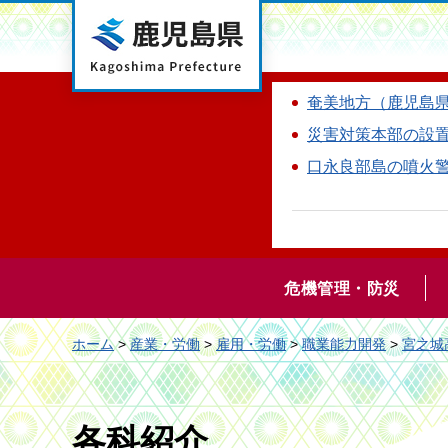
鹿児島県
奄美地方（鹿児島
災害対策本部の設
口永良部島の噴火
危機管理・防災
ホーム
>
産業・労働
>
雇用・労働
>
職業能力開発
>
宮之城
各科紹介