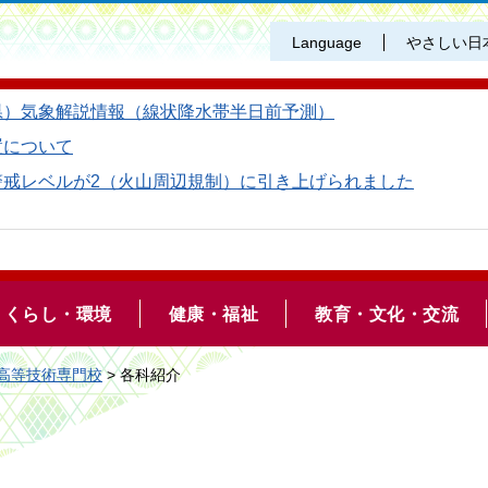
Language
やさしい日
県）気象解説情報（線状降水帯半日前予測）
置について
警戒レベルが2（火山周辺規制）に引き上げられました
くらし・環境
健康・福祉
教育・文化・交流
高等技術専門校
> 各科紹介