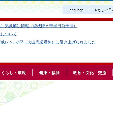
Language
やさしい日
県）気象解説情報（線状降水帯半日前予測）
置について
警戒レベルが2（火山周辺規制）に引き上げられました
くらし・環境
健康・福祉
教育・文化・交流