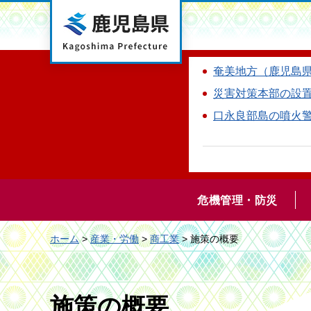
鹿児島県
奄美地方（鹿児島
災害対策本部の設
口永良部島の噴火
危機管理・防災
ホーム
>
産業・労働
>
商工業
> 施策の概要
施策の概要