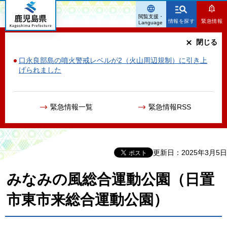
鹿児島県
閲覧支援・
情報を探す
緊急情報
Language
閉じる
口永良部島の噴火警戒レベルが2（火山周辺規制）に引き上
げられました
緊急情報一覧
緊急情報RSS
更新日：2025年3月5日
みなみの風総合運動公園（日置
市東市来総合運動公園）