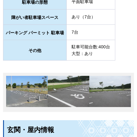
平面駐車場
駐車場の形態
あり（7台）
障がい者駐車場スペース
7台
パーキング パーミット 駐車場
駐車可能台数:400台
その他
大型：あり
玄関・屋内情報