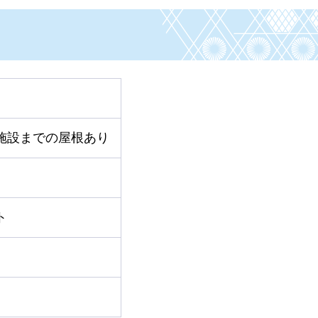
）
施設までの屋根あり
ト