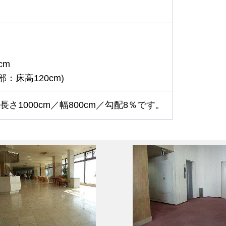
cm
部：床高120cm)
1000cm／幅800cm／勾配8％です。