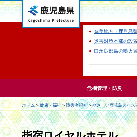
鹿児島県
奄美地方（鹿児島
災害対策本部の設
口永良部島の噴火
危機管理・防災
ホーム
>
健康・福祉
>
障害者福祉
>
やさしい鹿児島スイス
指宿ロイヤルホテル