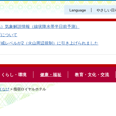
Language
やさしい日
県）気象解説情報（線状降水帯半日前予測）
置について
警戒レベルが2（火山周辺規制）に引き上げられました
くらし・環境
健康・福祉
教育・文化・交流
イなび
> 指宿ロイヤルホテル