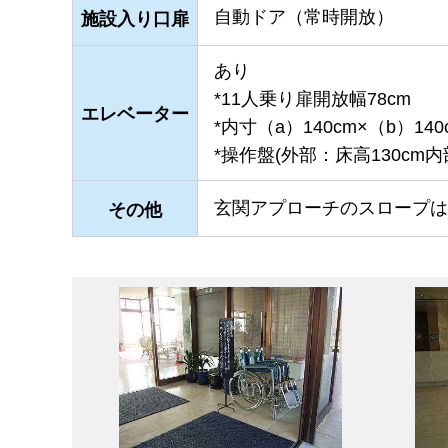
自動ドア（常時開放）
施設入り口扉
あり
*11人乗り扉開放幅78cm
エレベーター
*内寸（a）140cm×（b）140
*操作盤(外部：床高130cm内
玄関アプローチのスロープは長さ
その他