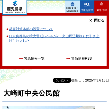
鹿児島県
閲覧支援・
情報を探す
緊急情報
Language
閉じる
災害対策本部の設置について
口永良部島の噴火警戒レベルが2（火山周辺規制）に引き上
げられました
緊急情報一覧
緊急情報RSS
更新日：2025年3月13日
大崎町中央公民館