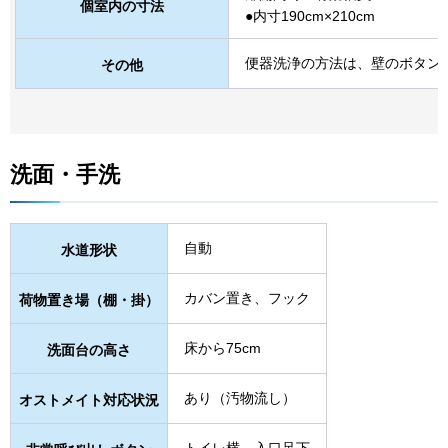
個室内の寸法
●内寸190cm×210cm
便器洗浄の方法は、壁のボタン
その他
洗面・手洗
自動
水道形状
カバン置き、フック
荷物置き場（棚・掛）
床から75cm
洗面台の高さ
あり（汚物流し）
オストメイト対応状況
トイレ横、入口足下