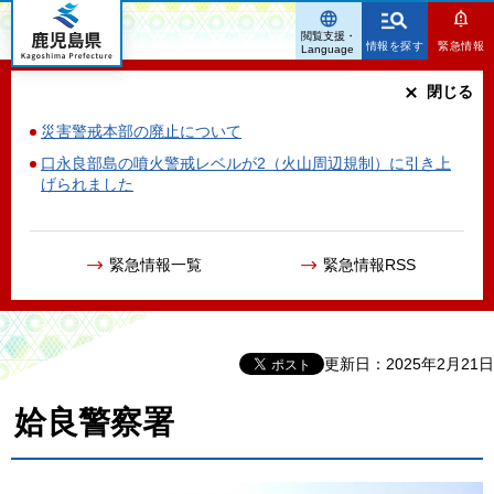
鹿児島県
閲覧支援・
情報を探す
緊急情報
Language
閉じる
災害警戒本部の廃止について
口永良部島の噴火警戒レベルが2（火山周辺規制）に引き上
げられました
緊急情報一覧
緊急情報RSS
更新日：2025年2月21日
姶良警察署