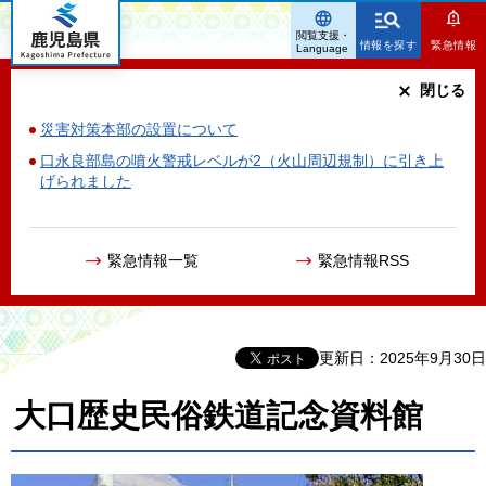
鹿児島県
閲覧支援・
情報を探す
緊急情報
Language
閉じる
災害対策本部の設置について
口永良部島の噴火警戒レベルが2（火山周辺規制）に引き上
げられました
緊急情報一覧
緊急情報RSS
更新日：2025年9月30日
大口歴史民俗鉄道記念資料館