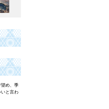
で望め、季
いいと言わ