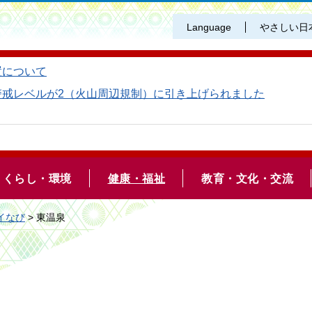
Language
やさしい日
置について
警戒レベルが2（火山周辺規制）に引き上げられました
くらし・環境
健康・福祉
教育・文化・交流
イなび
> 東温泉