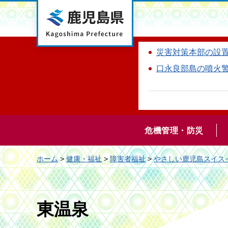
鹿児島県
災害対策本部の設
口永良部島の噴火
危機管理・防災
ホーム
>
健康・福祉
>
障害者福祉
>
やさしい鹿児島スイス
東温泉