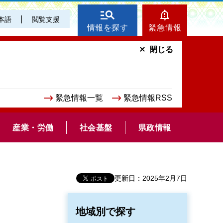
本語
閲覧支援
情報を探す
緊急情報
閉じる
緊急情報一覧
緊急情報RSS
産業・労働
社会基盤
県政情報
更新日：2025年2月7日
地域別で探す