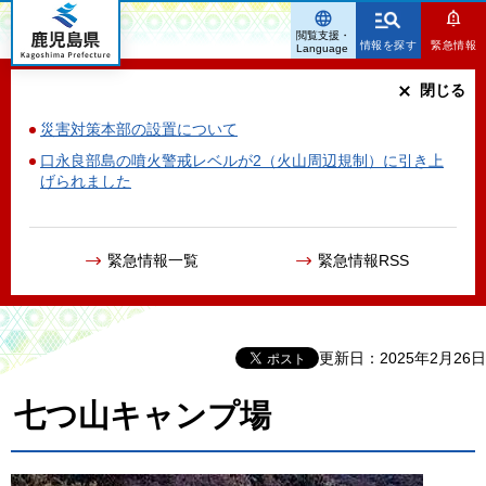
鹿児島県
閲覧支援・
情報を探す
緊急情報
Language
閉じる
災害対策本部の設置について
口永良部島の噴火警戒レベルが2（火山周辺規制）に引き上
げられました
緊急情報一覧
緊急情報RSS
更新日：2025年2月26日
七つ山キャンプ場