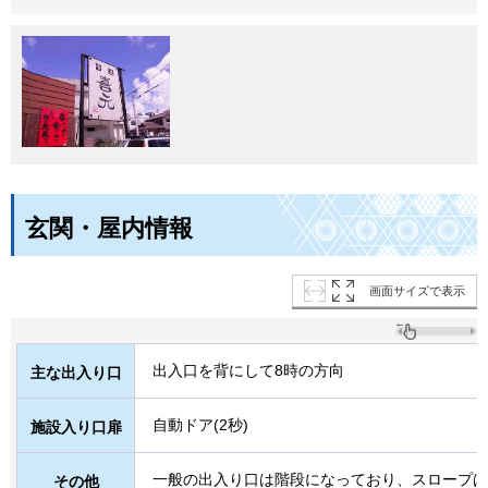
玄関・屋内情報
画面サイズで表示
出入口を背にして8時の方向
主な出入り口
自動ドア(2秒)
施設入り口扉
一般の出入り口は階段になっており、スロープは
その他