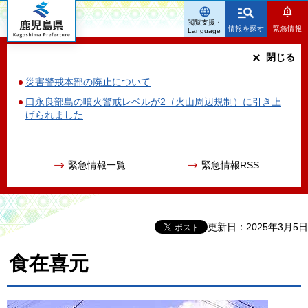
鹿児島県
閲覧支援・
情報を探す
緊急情報
Language
閉じる
災害警戒本部の廃止について
口永良部島の噴火警戒レベルが2（火山周辺規制）に引き上
げられました
緊急情報一覧
緊急情報RSS
更新日：2025年3月5日
食在喜元