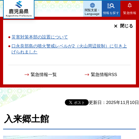
鹿児島県
閲覧支援・
情報を探す
緊急情報
Language
閉じる
災害対策本部の設置について
口永良部島の噴火警戒レベルが2（火山周辺規制）に引き上
げられました
緊急情報一覧
緊急情報RSS
更新日：2025年11月10日
入来郷土館