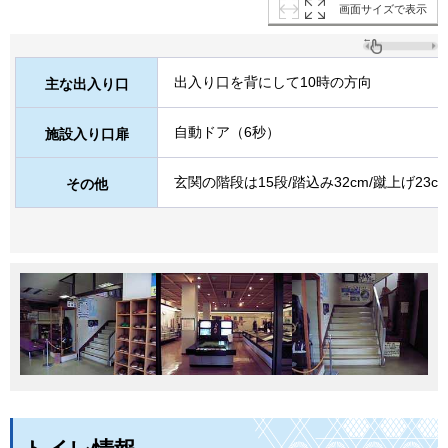
画面サイズで表示
出入り口を背にして10時の方向
主な出入り口
自動ドア（6秒）
施設入り口扉
玄関の階段は15段/踏込み32cm/蹴上げ23c
その他