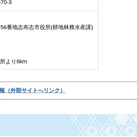
0-3
56番地志布志市役所(耕地林務水産課)
所より6km
報（外部サイトへリンク）