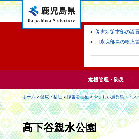
鹿児島県
災害対策本部の設
口永良部島の噴火
危機管理・防災
ホーム
>
健康・福祉
>
障害者福祉
>
やさしい鹿児島スイス
高下谷親水公園