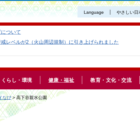
Language
やさしい日
置について
警戒レベルが2（火山周辺規制）に引き上げられました
くらし・環境
健康・福祉
教育・文化・交流
イなび
> 高下谷親水公園