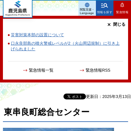
鹿児島県
閲覧支援・
情報を探す
緊急情報
Language
閉じる
災害対策本部の設置について
口永良部島の噴火警戒レベルが2（火山周辺規制）に引き上
げられました
緊急情報一覧
緊急情報RSS
更新日：2025年3月13日
東串良町総合センター