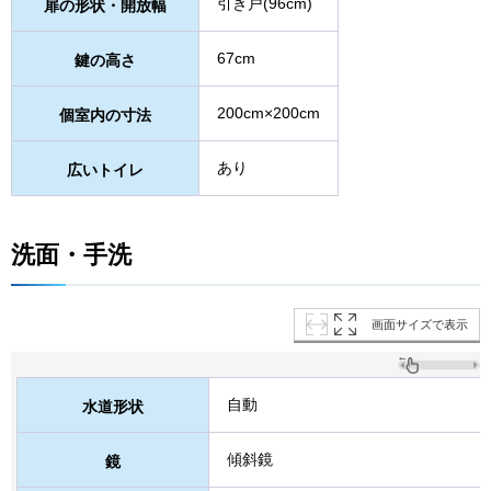
引き戸(96cm)
扉の形状・開放幅
67cm
鍵の高さ
200cm×200cm
個室内の寸法
あり
広いトイレ
洗面・手洗
画面サイズで表示
自動
水道形状
傾斜鏡
鏡