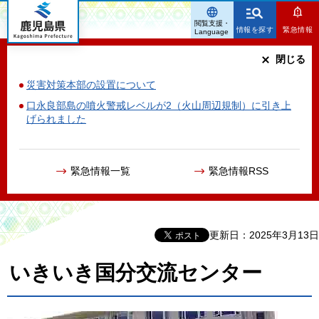
鹿児島県
閲覧支援・
情報を探す
緊急情報
Language
閉じる
災害対策本部の設置について
口永良部島の噴火警戒レベルが2（火山周辺規制）に引き上
げられました
緊急情報一覧
緊急情報RSS
更新日：2025年3月13日
いきいき国分交流センター