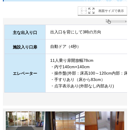
画面サイズで表示
出入口を背にして3時の方向
主な出入り口
自動ドア（4秒）
施設入り口扉
11人乗り扉開放幅78cm
・内寸140cm×140cm
・操作盤(外部：床高100～120cm内部：床高
エレベーター
・手すりあり（床から83cm）
・点字表示あり(外部なし内部あり)