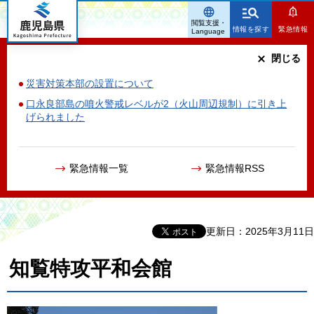
鹿児島県
閲覧支援・
情報を探す
緊急情報
Language
閉じる
災害対策本部の設置について
口永良部島の噴火警戒レベルが2（火山周辺規制）に引き上
げられました
緊急情報一覧
緊急情報RSS
更新日：2025年3月11日
知覧特攻平和会館