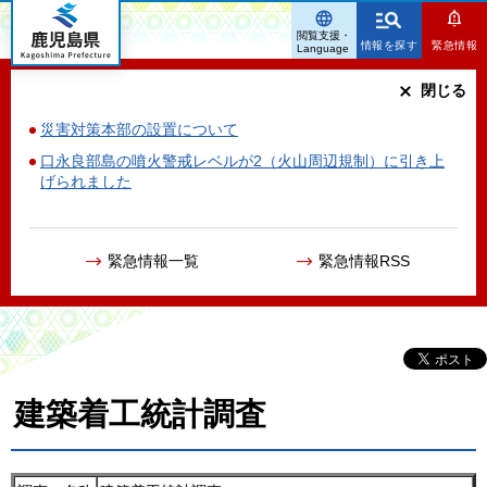
鹿児島県
閲覧支援・
情報を探す
緊急情報
Language
閉じる
災害対策本部の設置について
口永良部島の噴火警戒レベルが2（火山周辺規制）に引き上
げられました
緊急情報一覧
緊急情報RSS
建築着工統計調査