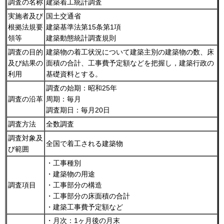
調査の名称
建築着工統計調査
実施者及び
国土交通省
根拠法規要
建築基準法第15条第1項
領等
建築動態統計調査規則
調査の目的
建築物の着工状況について建築主別の建築物の数、床
及び結果の
面積の合計、工事費予定額などを把握し，建築行政の
利用
基礎資料とする。
調査の始期：昭和25年
調査の沿革
周期：毎月
調査期日：毎月20日
調査方法
全数調査
調査対象及
全国で着工される建築物
び範囲
・工事種別
・建築物の用途
調査項目
・工事部分の構造
・工事部分の床面積の合計
・建築工事費予定額など
・月次：1ヶ月後の月末