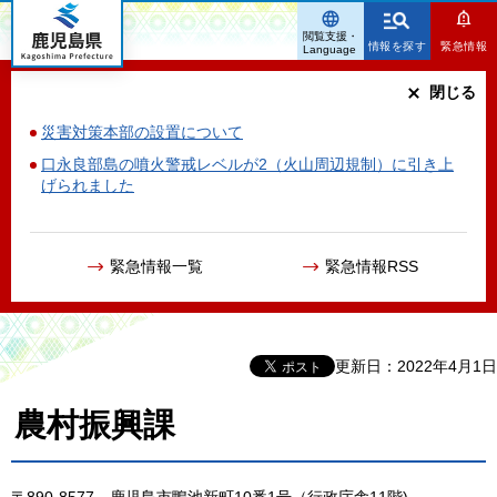
鹿児島県
閲覧支援・
情報を探す
緊急情報
Language
閉じる
災害対策本部の設置について
口永良部島の噴火警戒レベルが2（火山周辺規制）に引き上
げられました
緊急情報一覧
緊急情報RSS
更新日：2022年4月1日
農村振興課