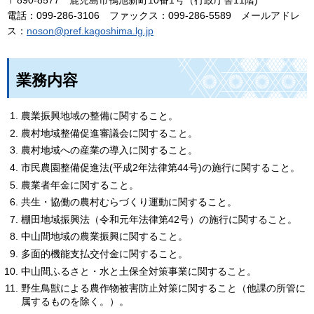
〒890-8577
鹿
児島市鴨池新町10番1号（行政庁舎11階)
電話：099-286-3106
フ
ァックス：099-286-5589
メ
ールアドレ
ス：
noson@pref.kagoshima.lg.jp
業務内容
農業振興地域の整備に関すること。
農村地域整備促進審議会に関すること。
農村地域への産業の導入に関すること。
市民農園整備促進法(平成2年法律第44号)の施行に関すること。
農業者年金に関すること。
共生・協働の農村むらづくり運動に関すること。
棚田地域振興法（令和元年法律第42号）の施行に関すること。
中山間地域の農業振興に関すること。
多面的機能支払交付金に関すること。
中山間ふるさと・水と土保全対策事業に関すること。
野生鳥獣による農作物被害防止対策に関すること（他課の所管に
属するものを除く。）。