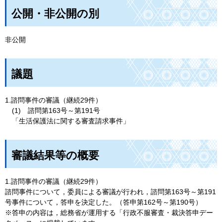
公開・非公開の別
非公開
議題
1.諮問事件の審議（継続29件）
(1)
諮問第163号～第191号
「生活保護法に関する審査請求事件」
審議結果等の概要
1.諮問事件の審議（継続29件）
諮問事件について，委員による審議が行われ，諮問第163号～第191
号事件について，答申を決定した。（答申第162号～第190号）
※答申の内容は，総務省が運用する「行政不服審査・裁決答申デー