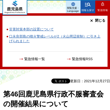
鹿児島県
閲覧支援・
情報を探す
緊急情報
Language
閉じる
災害対策本部の設置について
口永良部島の噴火警戒レベルが2（火山周辺規制）に引き上
げられました
緊急情報一覧
緊急情報RSS
更新日：2021年12月27日
第46回鹿児島県行政不服審査会
の開催結果について