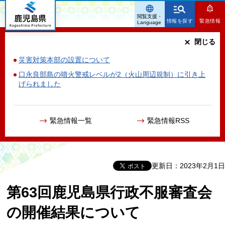
鹿児島県
閲覧支援・
情報を探す
緊急情報
Language
閉じる
災害対策本部の設置について
口永良部島の噴火警戒レベルが2（火山周辺規制）に引き上
げられました
緊急情報一覧
緊急情報RSS
更新日：2023年2月1日
第63回鹿児島県行政不服審査会
の開催結果について