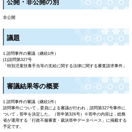
公開・非公開の別
非公開
議題
1.諮問事件の審議（継続1件）
(1)諮問第327号
「特別児童扶養手当等の支給に関する法律に関する審査請求事件」
審議結果等の概要
1.諮問事件の審議（継続1件）
諮問事件について，委員による審議が行われ，諮問第327号事件に
ついて，答申を決定した。（答申第326号）※答申の内容は，総務
省が運用する「行政不服審査・裁決答申データベース」に掲載する
予定です。