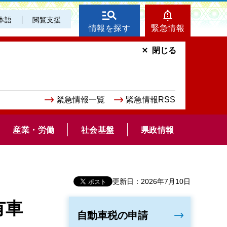
本語
閲覧支援
情報を探す
緊急情報
閉じる
緊急情報一覧
緊急情報RSS
産業・労働
社会基盤
県政情報
）
更新日：2026年7月10日
有車
自動車税の申請