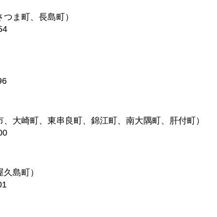
さつま町、長島町）
54
）
96
市、大崎町、東串良町、錦江町、南大隅町、肝付町）
00
屋久島町）
01