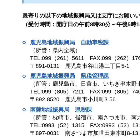
最寄りの以下の地域振興局又は支庁にお願い
（受付時間：開庁日の午前8時30分～午後5時1
鹿児島地域振興局
自
動車税課
（所管：県内全域）
TEL:099（261）5611
F
AX:099（262）17
〒891-0131
鹿
児島市谷山港二丁目5-1
鹿児島地域振興局
県
税管理課
（所管：鹿児島市、日置市、いちき串木野
TEL:099（805）7211
F
AX:099（805）74
〒892-8520
鹿
児島市小川町3-56
南薩地域振興局
県
税課
（所管：枕崎市、指宿市、南さつま市、南
TEL:0993（52）1315
F
AX:0993（52）13
〒897-0031
南
さつま市加世田東本町8-13