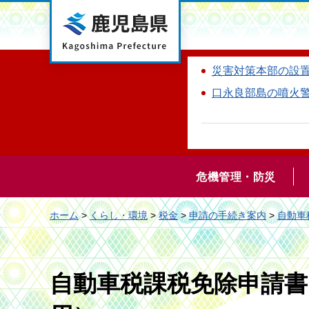
鹿児島県
災害対策本部の設
口永良部島の噴火
危機管理・防災
ホーム
>
くらし・環境
>
税金
>
申請の手続き案内
>
自動車
自動車税課税免除申請書