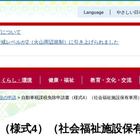
Language
やさしい日
置について
警戒レベルが2（火山周辺規制）に引き上げられました
くらし・環境
健康・福祉
教育・文化・交流
税の申請
> 自動車税課税免除申請書（様式4）（社会福祉施設保有車用
（様式4）（社会福祉施設保