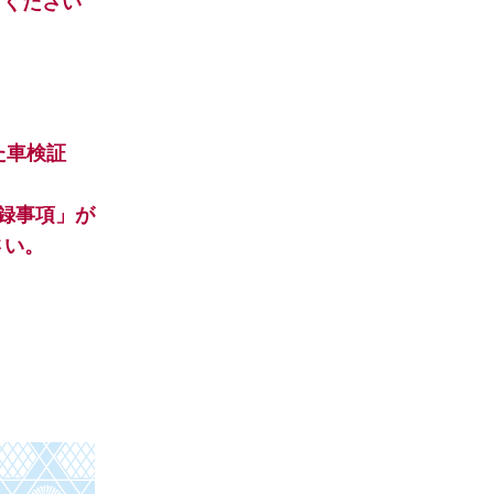
てください
た車検証
録事項」が
さい。