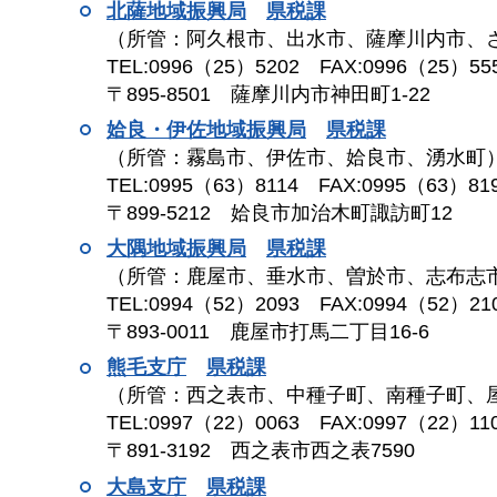
北薩地域振興局
県
税課
（所管：阿久根市、出水市、薩摩川内市、
TEL:0996（25）5202
F
AX:0996（25）55
〒895-8501
薩
摩川内市神田町1-22
姶良・伊佐地域振興局
県
税課
（所管：霧島市、伊佐市、姶良市、湧水町
TEL:0995（63）8114
F
AX:0995（63）81
〒899-5212
姶
良市加治木町諏訪町12
大隅地域振興局
県
税課
（所管：鹿屋市、垂水市、曽於市、志布志
TEL:0994（52）2093
F
AX:0994（52）21
〒893-0011
鹿
屋市打馬二丁目16-6
熊毛支庁
県
税課
（所管：西之表市、中種子町、南種子町、
TEL:0997（22）0063
F
AX:0997（22）11
〒891-3192
西
之表市西之表7590
大島支庁
県
税課