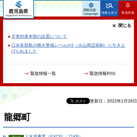
鹿児島県
閲覧支援・
情報を探す
緊急情報
Language
閉じる
災害対策本部の設置について
口永良部島の噴火警戒レベルが2（火山周辺規制）に引き上
げられました
緊急情報一覧
緊急情報RSS
更新日：2022年2月28日
龍郷町
上水道事業（EXCEL：71KB）