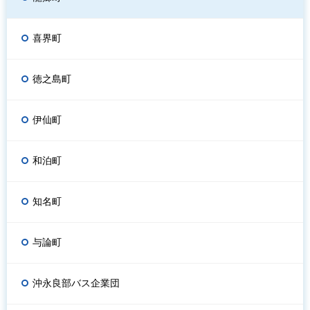
喜界町
徳之島町
伊仙町
和泊町
知名町
与論町
沖永良部バス企業団