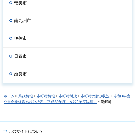
奄美市
南九州市
伊佐市
日置市
姶良市
ホーム
>
県政情報
>
市町村情報
>
市町村財政
>
市町村の財政状況
>
令和3年度
公営企業経営比較分析表（平成28年度～令和2年度決算）
> 龍郷町
このサイトについて