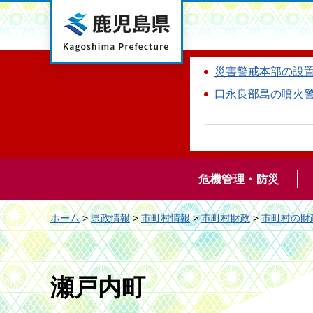
鹿児島県
災害警戒本部の設
口永良部島の噴火
危機管理・防災
ホーム
>
県政情報
>
市町村情報
>
市町村財政
>
市町村の財
瀬戸内町