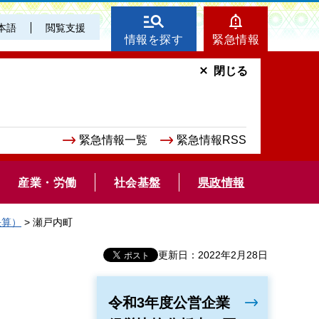
本語
閲覧支援
情報を探す
緊急情報
閉じる
緊急情報一覧
緊急情報RSS
産業・労働
社会基盤
県政情報
決算）
> 瀬戸内町
更新日：2022年2月28日
令和3年度公営企業