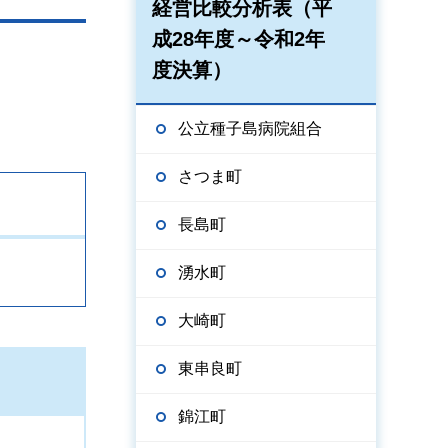
経営比較分析表（平
成28年度～令和2年
度決算）
公立種子島病院組合
さつま町
長島町
湧水町
大崎町
東串良町
錦江町