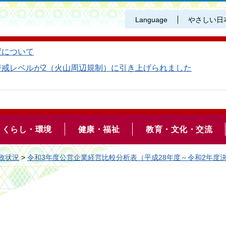
Language
やさしい日
置について
警戒レベルが2（火山周辺規制）に引き上げられました
くらし・環境
健康・福祉
教育・文化・交流
政状況
>
令和3年度公営企業経営比較分析表（平成28年度～令和2年度