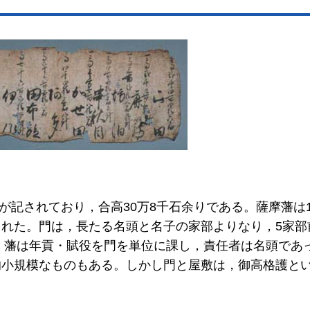
高が記されており，合高30万8千石余りである。薩摩藩は1
れた。門は，長たる名頭と名子の家部よりなり，5家部
た。藩は年貢・賦役を門を単位に課し，責任者は名頭であ
的小規模なものもある。しかし門と屋敷は，御高格護と