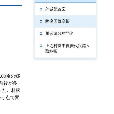
外城配置図
薩摩国郷高帳
川辺郷各村門名
上之村當申夏麦代銀銘々
取納帳
00余の郷
前後が多
った。村落
いう点で変