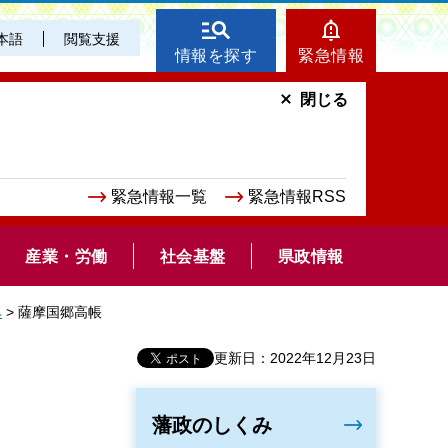
本語
閲覧支援
情報を探す
緊急情報
閉じる
緊急情報一覧
緊急情報RSS
産業・労働
社会基盤
県政情報
み
> 薩摩国郷高帳
更新日：2022年12月23日
藩政のしくみ