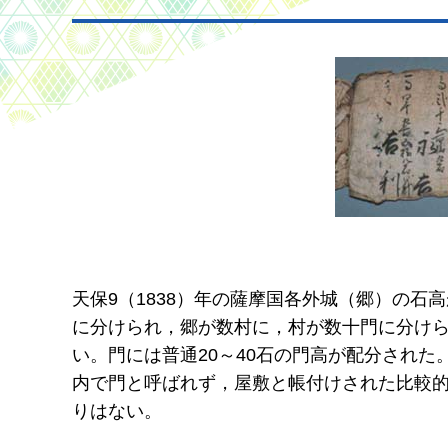
天保9（1838）年の薩摩国各外城（郷）の石
に分けられ，郷が数村に，村が数十門に分けら
い。門には普通20～40石の門高が配分され
内で門と呼ばれず，屋敷と帳付けされた比較
りはない。