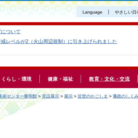
Language
やさしい日
置について
警戒レベルが2（火山周辺規制）に引き上げられました
くらし・環境
健康・福祉
教育・文化・交流
美術センター黎明館
>
常設展示
>
展示
>
近世のかごしま
>
藩政のしく