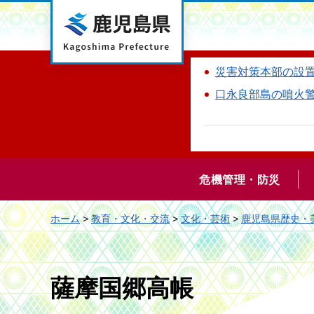
鹿児島県
災害対策本部の設
口永良部島の噴火
危機管理・防災
ホーム
>
教育・文化・交流
>
文化・芸術
>
鹿児島県歴史・
薩摩国郷高帳