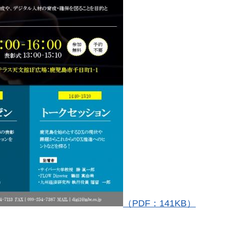
（PDF：141KB）