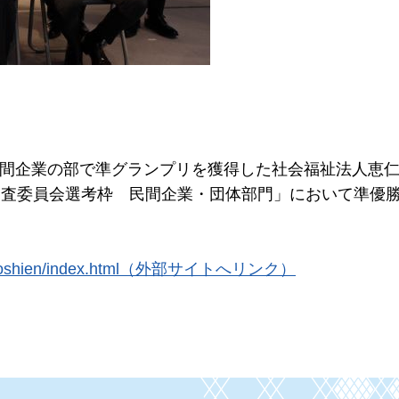
て，民間企業の部で準グランプリを獲得した社会福祉法人恵
「審査委員会選考枠
民
間企業・団体部門」において準優
ldenen/koshien/index.html（外部サイトへリンク）