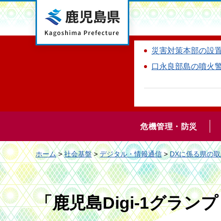
鹿児島県
災害対策本部の設
口永良部島の噴火
危機管理・防災
ホーム
>
社会基盤
>
デジタル・情報通信
>
DXに係る県の取
「鹿児島Digi-1グラン