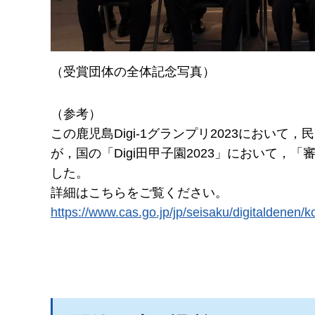
（受賞団体の全体記念写真）
（参考）
この鹿児島Digi-1グランプリ2023におい
が，国の「Digi田甲子園2023」において，
した。
詳細はこちらをご覧ください。
https://www.cas.go.jp/jp/seisaku/digita