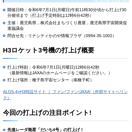
開催日時：令和6年7月1日(月曜日)午前11時30分頃から打上げ30
分後頃まで（打上げ予定時刻は12時6分42秒）
主催：鹿児島県，株式会社まちづくり鹿屋，鹿児島県宇宙開発促
進協議会
問合せ先：リナシティかのや情報プラザ（0994-35-1002）
H3ロケット3号機の打上げ概要
打上げ時刻：令和6年7月1日(月曜日)12時6分42秒
（最新情報はJAXAのホームページをご確認ください。）
打上げ場所：種子島宇宙センター（南種子町）
ALOS-4×H3特設サイト ｜ ファン!ファン!JAXA!（外部サイトへリン
ク）
今回の打上げの注目ポイント!
先進レーダ衛星「だいち4号」の打上げ！