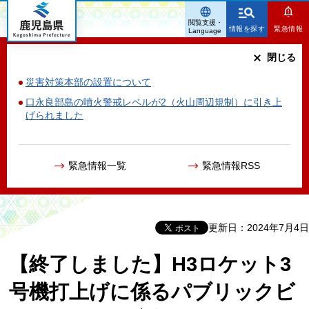
鹿児島県
閲覧支援・
情報を探す
緊急情報
Language
閉じる
災害対策本部の設置について
口永良部島の噴火警戒レベルが2（火山周辺規制）に引き上
げられました
緊急情報一覧
緊急情報RSS
更新日：2024年7月4日
【終了しました】H3ロケット3
号機打上げに係るパブリックビ