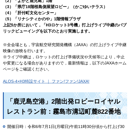
（2）「よかど鹿児島」1階
（3）「県庁18階桜島側展望ロビー」（かごゆいテラス）
（4）「肝付町文化センター」
（5）「リナシティかのや」1階情報プラザ
上記5か所において，「H3ロケット3号機」打上げライブ中継のパブ
リックビューイングを以下のとおり実施します。
※全会場とも，宇宙航空研究開発機構（JAXA）の打上げライブ中継
映像の放映を行います。
※ライブ中継は，ロケットの打上げ準備状況や天候等により，中止
や変更になる場合がありますので，最新情報は，以下のJAXAホーム
ページをご確認ください。
ALOS-4×H3特設サイト ｜ ファン!ファン!JAXA!
「鹿児島空港」2階出発ロビー
ロイヤル
レストラン前
：霧島市溝辺町麓822番地
開催日時：令和6年7月1日(月曜日)午前11時30分頃から打上げ30