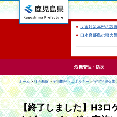
鹿児島県
災害対策本部の設
口永良部島の噴火
危機管理・防災
ホーム
>
社会基盤
>
宇宙開発・エネルギー
>
宇宙開発促進
【終了しました】H3ロ