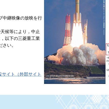
イブ中継映像の放映を行
や天候等により，中止
は，以下の三菱重工業
ださい。
設サイト
（外部サイト