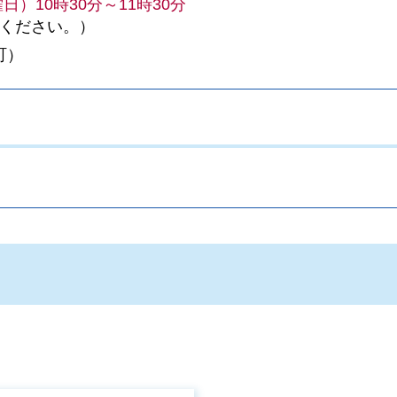
日）10時30分～11時30分
認ください。）
町）
。