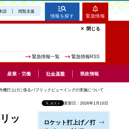
本語
閲覧支援
情報を探す
緊急情報
閉じる
緊急情報一覧
緊急情報RSS
産業・労働
社会基盤
県政情報
8号機打上げに係るパブリックビューイングの実施について
更新日：2026年1月15日
ブリッ
ロケット打上げ／打