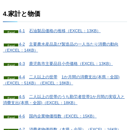
4.家計と物価
4-1
石
油製品価格の推移（EXCEL：13KB）
4-2
主
要農水産品及び製造品の一人当たり消費の動向
（EXCEL：14KB）
4-3
鹿
児島市主要品目小売価格（EXCEL：13KB）
4-4
二
人以上の世帯
1か月間の消費支出(本県・全国)
（EXCEL：51KB）
（EXCEL：18KB）
4-5
二
人以上の世帯のうち勤労者世帯1か月間の実収入と
消費支出(本県・全国)（EXCEL：18KB）
4-6
国
内企業物価指数（EXCEL：15KB）
4-7
消
費者物価指数（本県・全国）（EXCEL：16KB）