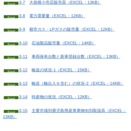
3-7
大
規模小売店販売高（EXCEL：13KB）
3-8
電
力需要量（EXCEL：12KB）
3-9
都
市ガス・LPガスの販売量（EXCEL：12KB）
3-10
石
油製品販売量（EXCEL：14KB）
3-11
車
両保有台数と新車登録台数（EXCEL：13KB）
3-12
輸
送の状況-1（EXCEL：15KB）
3-13
輸
送（輸出入を含む）の状況-2（EXCEL：14KB）
3-14
特
産物の状況（EXCEL：12KB）
3-15
主
要市場別鹿児島県産青果物旬別取扱高（EXCEL：
13KB）