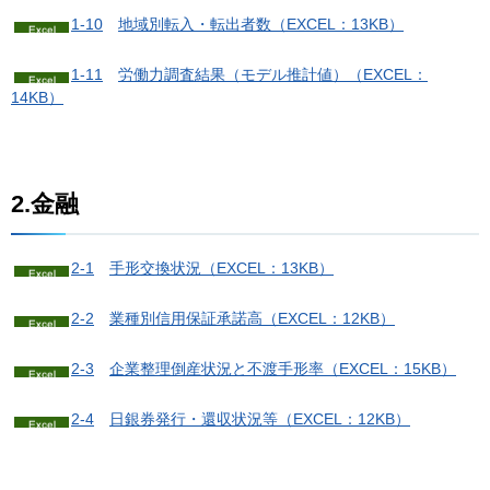
1-10
地
域別転入・転出者数（EXCEL：13KB）
1-11
労
働力調査結果（モデル推計値）（EXCEL：
14KB）
2.金融
2-1
手
形交換状況（EXCEL：13KB）
2-2
業
種別信用保証承諾高（EXCEL：12KB）
2-3
企
業整理倒産状況と不渡手形率（EXCEL：15KB）
2-4
日
銀券発行・還収状況等（EXCEL：12KB）