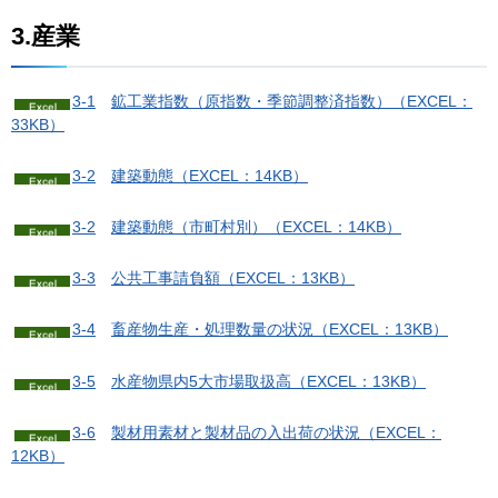
3.産業
3-1
鉱
工業指数（原指数・季節調整済指数）（EXCEL：
33KB）
3-2
建
築動態（EXCEL：14KB）
3-2
建築動態（市町村別）
（EXCEL：14KB）
3-3
公
共工事請負額（EXCEL：13KB）
3-4
畜
産物生産・処理数量の状況（EXCEL：13KB）
3-5
水
産物県内5大市場取扱高（EXCEL：13KB）
3-6
製
材用素材と製材品の入出荷の状況（EXCEL：
12KB）