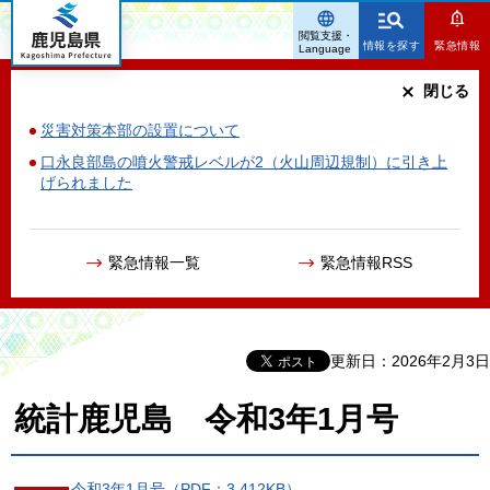
鹿児島県
閲覧支援・
情報を探す
緊急情報
Language
閉じる
災害対策本部の設置について
口永良部島の噴火警戒レベルが2（火山周辺規制）に引き上
げられました
緊急情報一覧
緊急情報RSS
更新日：2026年2月3日
統計鹿児島 令和3年1月号
令和3年1月号（PDF：3,412KB）