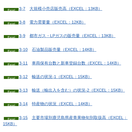
3-7
大
規模小売店販売高（EXCEL：13KB）
3-8
電
力需要量（EXCEL：12KB）
3-9
都
市ガス・LPガスの販売量（EXCEL：13KB）
3-10
石
油製品販売量（EXCEL：14KB）
3-11
車
両保有台数と新車登録台数（EXCEL：14KB）
3-12
輸
送の状況-1（EXCEL：15KB）
3-13
輸
送（輸出入を含む）の状況-2（EXCEL：15KB）
3-14
特
産物の状況（EXCEL：14KB）
3-15
主
要市場別鹿児島県産青果物旬別取扱高（EXCEL：
15KB）