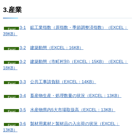
3.産業
3-1
鉱
工業指数（原指数・季節調整済指数）（EXCEL：
39KB）
3-2
建
築動態（EXCEL：16KB）
3-2
建築動態（市町村別)（EXCEL：15KB）
（EXCEL：
18KB）
3-3
公
共工事請負額（EXCEL：14KB）
3-4
畜
産物生産・処理数量の状況（EXCEL：13KB）
3-5
水
産物県内5大市場取扱高（EXCEL：13KB）
3-6
製
材用素材と製材品の入出荷の状況（EXCEL：
13KB）