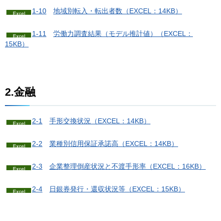
1-10
地
域別転入・転出者数（EXCEL：14KB）
1-11
労
働力調査結果（モデル推計値）（EXCEL：
15KB）
2.金融
2-1
手
形交換状況（EXCEL：14KB）
2-2
業
種別信用保証承諾高（EXCEL：14KB）
2-3
企
業整理倒産状況と不渡手形率（EXCEL：16KB）
2-4
日
銀券発行・還収状況等（EXCEL：15KB）