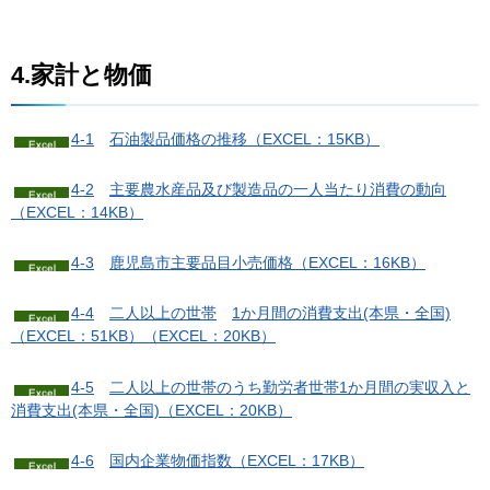
4.家計と物価
4-1
石
油製品価格の推移（EXCEL：15KB）
4-2
主
要農水産品及び製造品の一人当たり消費の動向
（EXCEL：14KB）
4-3
鹿
児島市主要品目小売価格（EXCEL：16KB）
4-4
二
人以上の世帯
1か月間の消費支出(本県・全国)
（EXCEL：51KB）
（EXCEL：20KB）
4-5
二
人以上の世帯のうち勤労者世帯1か月間の実収入と
消費支出(本県・全国)（EXCEL：20KB）
4-6
国
内企業物価指数（EXCEL：17KB）