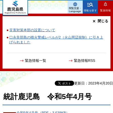
鹿児島県
閲覧支援・
情報を探す
緊急情報
Language
閉じる
災害対策本部の設置について
口永良部島の噴火警戒レベルが2（火山周辺規制）に引き上
げられました
緊急情報一覧
緊急情報RSS
更新日：2023年4月20日
統計鹿児島 令和5年4月号
令和5年4月号（PDF：3,639KB）