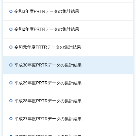
令和3年度PRTRデータの集計結果
令和2年度PRTRデータの集計結果
令和元年度PRTRデータの集計結果
平成30年度PRTRデータの集計結果
平成29年度PRTRデータの集計結果
平成28年度PRTRデータの集計結果
平成27年度PRTRデータの集計結果