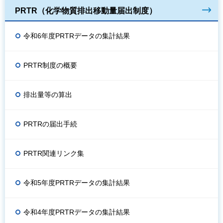
PRTR（化学物質排出移動量届出制度）
令和6年度PRTRデータの集計結果
PRTR制度の概要
排出量等の算出
PRTRの届出手続
PRTR関連リンク集
令和5年度PRTRデータの集計結果
令和4年度PRTRデータの集計結果