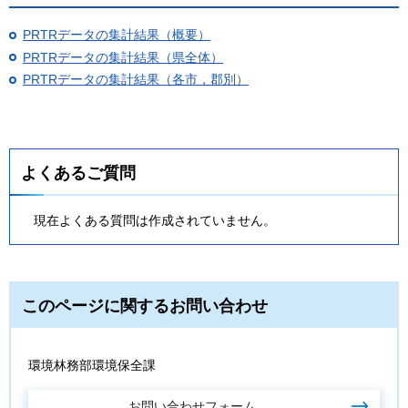
PRTRデータの集計結果（概要）
PRTRデータの集計結果（県全体）
PRTRデータの集計結果（各市，郡別）
よくあるご質問
現在よくある質問は作成されていません。
このページに関するお問い合わせ
環境林務部環境保全課