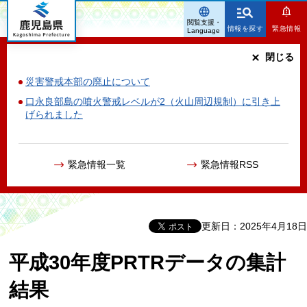
鹿児島県
閲覧支援・
情報を探す
緊急情報
Language
閉じる
災害警戒本部の廃止について
口永良部島の噴火警戒レベルが2（火山周辺規制）に引き上
げられました
緊急情報一覧
緊急情報RSS
更新日：2025年4月18日
平成30年度PRTRデータの集計
結果