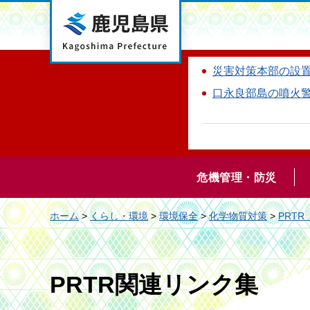
鹿児島県
災害対策本部の設
口永良部島の噴火
危機管理・防災
ホーム
>
くらし・環境
>
環境保全
>
化学物質対策
>
PRT
PRTR関連リンク集