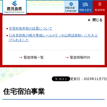
鹿児島県
閲覧支援・
情報を探す
緊急情報
Language
閉じる
災害対策本部の設置について
口永良部島の噴火警戒レベルが2（火山周辺規制）に引き上
げられました
緊急情報一覧
緊急情報RSS
更新日：2023年11月7日
住宅宿泊事業