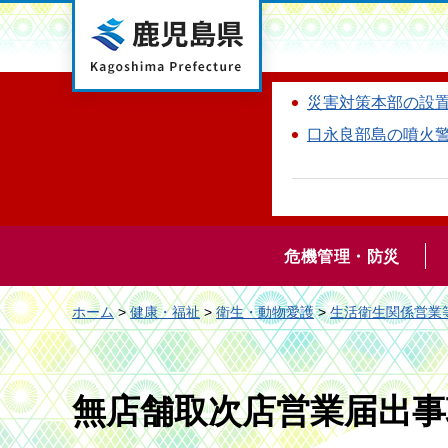
鹿児島県
災害対策本部の設
口永良部島の噴火
危機管理・防災
ホーム
>
健康・福祉
>
衛生・動物愛護
>
生活衛生関係営業
無店舗取次店営業届出事