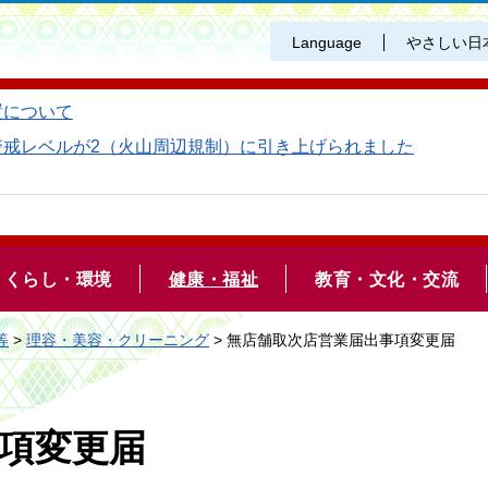
Language
やさしい日
置について
警戒レベルが2（火山周辺規制）に引き上げられました
くらし・環境
健康・福祉
教育・文化・交流
等
>
理容・美容・クリーニング
> 無店舗取次店営業届出事項変更届
項変更届