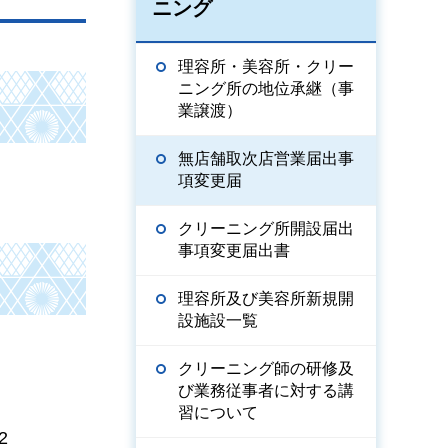
ニング
理容所・美容所・クリー
ニング所の地位承継（事
業譲渡）
無店舗取次店営業届出事
項変更届
クリーニング所開設届出
事項変更届出書
理容所及び美容所新規開
設施設一覧
クリーニング師の研修及
び業務従事者に対する講
習について
2