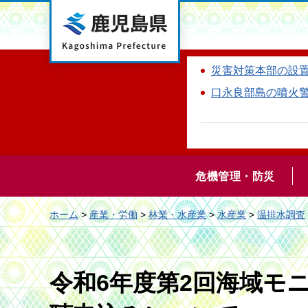
鹿児島県
災害対策本部の設
口永良部島の噴火
危機管理・防災
ホーム
>
産業・労働
>
林業・水産業
>
水産業
>
温排水調査
令和6年度第2回海域モ