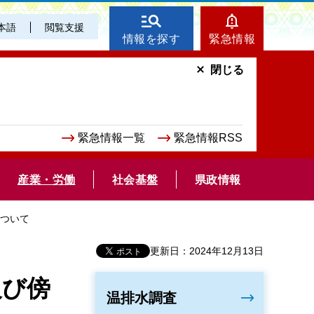
本語
閲覧支援
情報を探す
緊急情報
閉じる
緊急情報一覧
緊急情報RSS
産業・労働
社会基盤
県政情報
について
更新日：2024年12月13日
及び傍
温排水調査