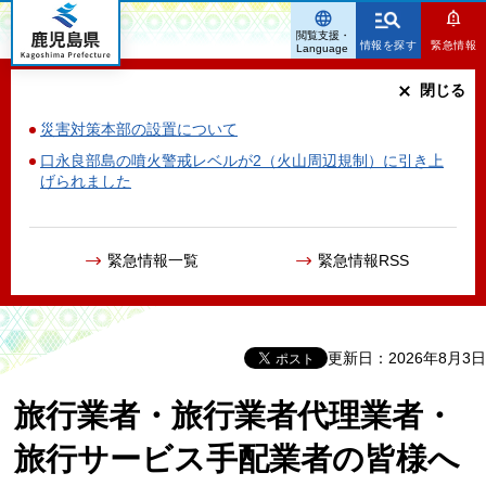
鹿児島県
閲覧支援・
情報を探す
緊急情報
Language
閉じる
災害対策本部の設置について
口永良部島の噴火警戒レベルが2（火山周辺規制）に引き上
げられました
緊急情報一覧
緊急情報RSS
更新日：2026年8月3日
旅行業者・旅行業者代理業者・
旅行サービス手配業者の皆様へ