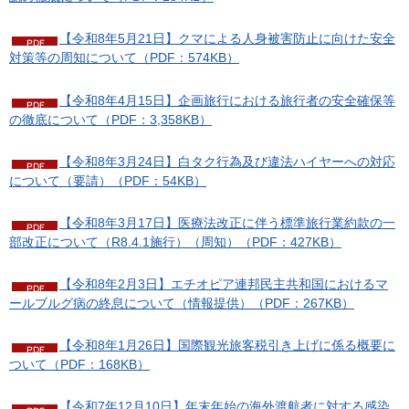
【令和8年5月21日】クマによる人身被害防止に向けた安全
対策等の周知について（PDF：574KB）
【令和8年4月15日】企画旅行における旅行者の安全確保等
の徹底について（PDF：3,358KB）
【令和8年3月24日】白タク行為及び違法ハイヤーへの対応
について（要請）（PDF：54KB）
【令和8年3月17日】医療法改正に伴う標準旅行業約款の一
部改正について（R8.4.1施行）（周知）（PDF：427KB）
【令和8年2月3日】エチオピア連邦民主共和国におけるマ
ールブルグ病の終息について（情報提供）（PDF：267KB）
【令和8年1月26日】国際観光旅客税引き上げに係る概要に
ついて（PDF：168KB）
【令和7年12月10日】年末年始の海外渡航者に対する感染