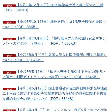
【令和6年12月20日】2025年旅券の導入等に関する広報
（PDF：748KB）
【令和6年10月28日】海外旅行における安全確保の徹底に
ついて（PDF：33KB）
【令和6年10月28日】「旅行業界のための旅行安全マネジ
メントのすすめ」（観光庁）（PDF：4,036KB）
【令和6年8月29日】外国人受入れ医療機関に関する情報に
ついて（PDF：1,057KB）
【令和6年5月9日】「輸送の安全を確保するための貸切バ
ス選定・利用ガイドライン」の改正について（PDF：154KB）
【令和5年5月12日】国土交通省関係国家戦略特別区域法第
二十六条に規定する政令等規制事業に係る省令の特例に関する措置
を求める命令の廃止について（PDF：334KB）
【令和2年3月5日】セーフティネット保証5号における宿泊