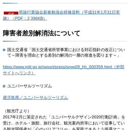
県旅行業協会新春勉強会研修資料（平成31年1月31日実
施）（PDF：2,396KB）
障害者差別解消法について
国土交通省「国土交通省所管事業における対応指針の改正につい
て～障害を理由とする差別の解消の一層の推進を図ります～」
https://www.mlit.go.jp/report/press/sogo09_hh_000359.html（外部
サイトへリンク）
ユニバーサルツーリズム
鹿児島県／ユニバーサルツーリズム
（観光庁より）
2017年2月に策定された「ユニバーサルデザイン2020行動計画」を
受け、ホテル・旅館、旅行会社、観光案内所等において従事してい
る観光関係者が「心のバリアフリー」を実践できるよう接遇マニュ