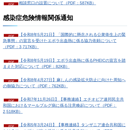
相談窓口の設置について（PDF：587KB）
感染症危険情報関係通知
【令和8年5月21日】「国際的に懸念される公衆衛生上の緊
急事態」の宣言を受けたエボラ出血熱に係る協力依頼について
（PDF：3,717KB）
【令和8年5月19日】エボラ出血熱に係るPHEICの宣言を踏
まえた対応について（PDF：82KB）
【令和8年4月27日】麻しんの感染拡大防止に向けた周知へ
の御協力について（PDF：762KB）
【令和7年11月26日】【事務連絡】エチオピア連邦民主共
和国におけるマールブルグ病に係る注意喚起について（PDF：
2,518KB）
【令和5年3月24日】【事務連絡】タンザニア連合共和国に