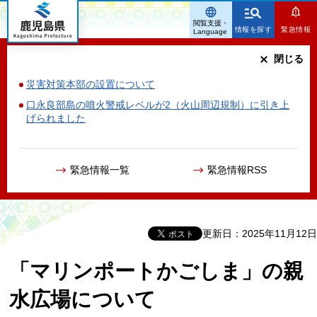
鹿児島県
閲覧支援・
情報を探す
緊急情報
Language
閉じる
災害対策本部の設置について
口永良部島の噴火警戒レベルが2（火山周辺規制）に引き上
げられました
緊急情報一覧
緊急情報RSS
更新日：2025年11月12日
「マリンポートかごしま」の親
水広場について