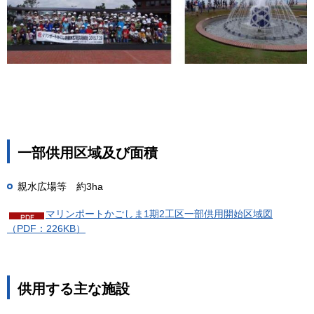
一部供用区域及び面積
親水広場等
約
3ha
マリンポートかごしま1期2工区一部供用開始区域図
（PDF：226KB）
供用する主な施設