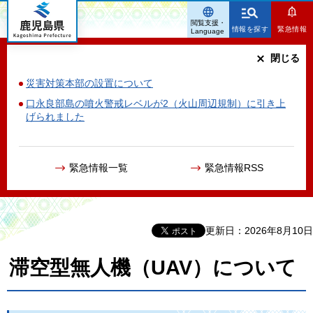
鹿児島県
閲覧支援・
情報を探す
緊急情報
Language
閉じる
災害対策本部の設置について
口永良部島の噴火警戒レベルが2（火山周辺規制）に引き上
げられました
緊急情報一覧
緊急情報RSS
更新日：2026年8月10日
滞空型無人機（UAV）について